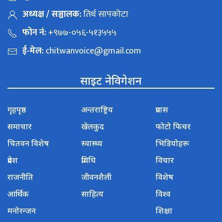
अध्यक्ष / सञ्चालक:
तिर्थ सापकोटा
फोन नं:
+९७७-०५६-५१३५५५
ई-मेल:
chitwanvoice@gmail.com
साइट नेविगेशन
गृहपृष्ठ
अन्तराष्ट्रिय
प्रवास
समाचार
खेलकुद
फोटो फिचर
चितवन विशेष
स्वास्थ्य
भिडियोहरू
प्रदेश
प्रविधि
विचार
राजनीति
जीवनशैली
विशेष
आर्थिक
साहित्य
विश्व
मनोरन्जन
शिक्षा