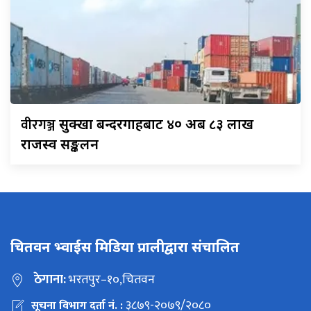
वीरगञ्ज
सुक्खा बन्दरगाहबाट ४० अर्ब ८३ लाख
राजस्व सङ्कलन
चितवन भ्वाईस मिडिया प्रालीद्वारा संचालित
ठेगाना:
भरतपुर–१०,चितवन
३८७९-२०७९/२०८०
सूचना विभाग दर्ता नं. :