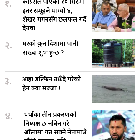
१.
कांग्रेसले
पाएको १० सिटमा
इतर समूहले माग्यो ४,
शेखर-गगनसँग छलफल गर्दै
देउवा
२.
घरकाे
कुन दिशामा पानी
राख्दा शुभ हुन्छ ?
३.
आहा
डल्फिन उफ्रँदै गरेको
हेर्न क्या मज्जा !
४.
चर्चाका
तीन प्रकरणको
निष्पक्ष छानबिन गरे
औंलामा गन्न सक्ने नेतामात्रै