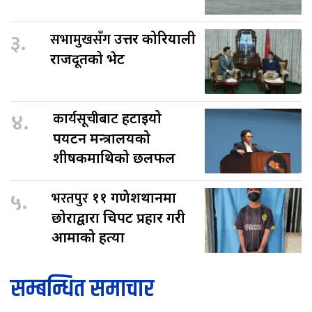
३.
सभामुखसँग
उत्तर कोरियाली
राजदूतको भेट
४.
कार्यसूचीबाट
हटाइयो
पर्यटन मन्त्रालयको
शीर्षकमाथिको छलफल
५.
भरतपुर
११ गणेशथानमा
छोराद्वारा चिर्पट प्रहार गरी
आमाको हत्या
सम्बन्धित समाचार