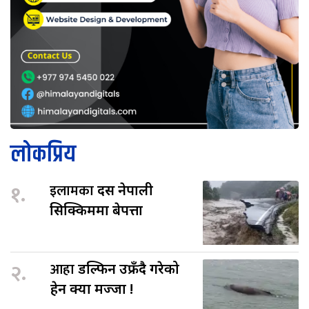
लोकप्रिय
१.
इलामका
दस नेपाली
सिक्किममा बेपत्ता
२.
आहा
डल्फिन उफ्रँदै गरेको
हेर्न क्या मज्जा !