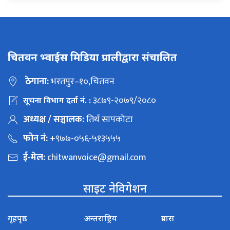
चितवन भ्वाईस मिडिया प्रालीद्वारा संचालित
ठेगाना:
भरतपुर–१०,चितवन
३८७९-२०७९/२०८०
सूचना विभाग दर्ता नं. :
अध्यक्ष / सञ्चालक:
तिर्थ सापकोटा
फोन नं:
+९७७-०५६-५१३५५५
ई-मेल:
chitwanvoice@gmail.com
साइट नेविगेशन
गृहपृष्ठ
अन्तराष्ट्रिय
प्रवास