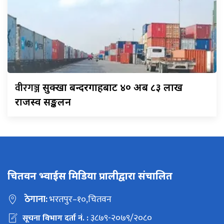
वीरगञ्ज
सुक्खा बन्दरगाहबाट ४० अर्ब ८३ लाख
राजस्व सङ्कलन
चितवन भ्वाईस मिडिया प्रालीद्वारा संचालित
ठेगाना:
भरतपुर–१०,चितवन
३८७९-२०७९/२०८०
सूचना विभाग दर्ता नं. :