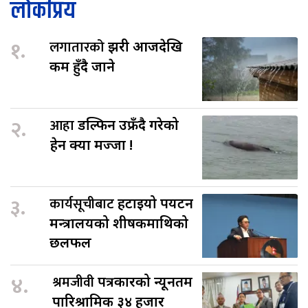
लोकप्रिय
१.
लगातारको
झरी आजदेखि
कम हुँदै जाने
२.
आहा
डल्फिन उफ्रँदै गरेको
हेर्न क्या मज्जा !
३.
कार्यसूचीबाट
हटाइयो पर्यटन
मन्त्रालयको शीर्षकमाथिको
छलफल
४.
श्रमजीवी
पत्रकारको न्यूनतम
पारिश्रामिक ३४ हजार