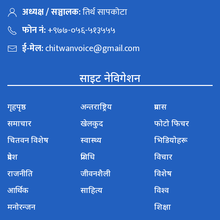
अध्यक्ष / सञ्चालक:
तिर्थ सापकोटा
फोन नं:
+९७७-०५६-५१३५५५
ई-मेल:
chitwanvoice@gmail.com
साइट नेविगेशन
गृहपृष्ठ
अन्तराष्ट्रिय
प्रवास
समाचार
खेलकुद
फोटो फिचर
चितवन विशेष
स्वास्थ्य
भिडियोहरू
प्रदेश
प्रविधि
विचार
राजनीति
जीवनशैली
विशेष
आर्थिक
साहित्य
विश्व
मनोरन्जन
शिक्षा