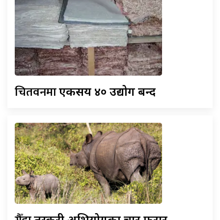
चितवनमा
एकसय ४० उद्योग बन्द
तस्करी अभियोगका चार फरार