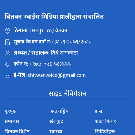
चितवन भ्वाईस मिडिया प्रालीद्वारा संचालित
ठेगाना:
भरतपुर–१०,चितवन
३८७९-२०७९/२०८०
सूचना विभाग दर्ता नं. :
अध्यक्ष / सञ्चालक:
तिर्थ सापकोटा
फोन नं:
+९७७-०५६-५१३५५५
ई-मेल:
chitwanvoice@gmail.com
साइट नेविगेशन
गृहपृष्ठ
अन्तराष्ट्रिय
प्रवास
समाचार
खेलकुद
फोटो फिचर
चितवन विशेष
स्वास्थ्य
भिडियोहरू