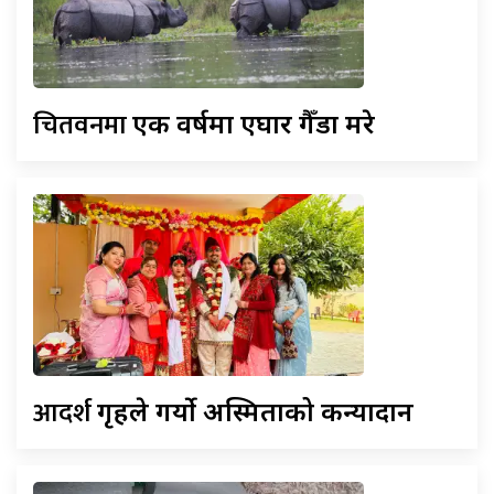
चितवनमा
एक वर्षमा एघार गैँडा मरे
आदर्श
गृहले गर्यो अस्मिताको कन्यादान