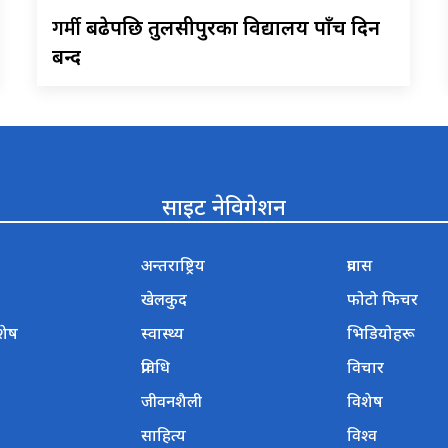
गर्मी
बढेपछि तुलसीपुरका विद्यालय पाँच दिन
बन्द
साइट नेविगेशन
अन्तराष्ट्रिय
प्रवास
खेलकुद
फोटो फिचर
शेष
स्वास्थ्य
भिडियोहरू
प्रविधि
विचार
जीवनशैली
विशेष
साहित्य
विश्व