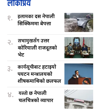
लोकप्रिय
१.
इलामका
दस नेपाली
सिक्किममा बेपत्ता
२.
सभामुखसँग
उत्तर
कोरियाली राजदूतको
भेट
३.
कार्यसूचीबाट
हटाइयो
पर्यटन मन्त्रालयको
शीर्षकमाथिको छलफल
४.
यस्तो
छ नेपाली
चलचित्रको व्यापार