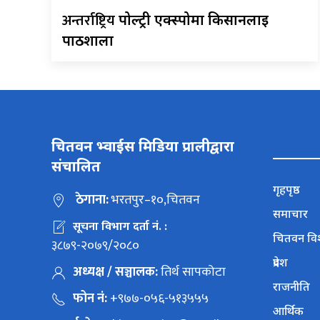
अन्तर्राष्ट्रिय
पोल्ट्री एक्स्पोमा किसानलाई
पाठशाला
चितवन भ्वाईस मिडिया प्रालीद्वारा
संचालित
गृहपृष्ठ
ठेगाना:
भरतपुर–१०,चितवन
समाचार
सूचना विभाग दर्ता नं. :
चितवन वि
३८७९-२०७९/२०८०
प्रदेश
अध्यक्ष / सञ्चालक:
तिर्थ सापकोटा
राजनीति
फोन नं:
+९७७-०५६-५१३५५५
आर्थिक