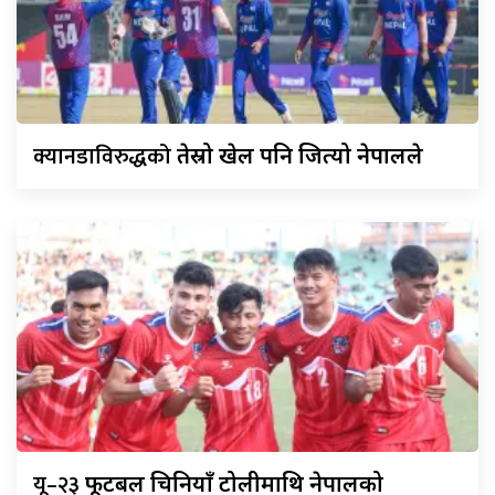
क्यानडाविरुद्धको
तेस्रो खेल पनि जित्यो नेपालले
यू–२३
फूटबल चिनियाँ टोलीमाथि नेपालको