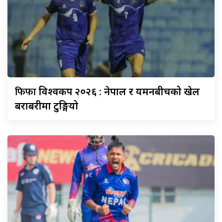
फिफा
विश्वकप २०२६ : नेपाल र यमनबीचको खेल
बराबरीमा टुङ्गियो