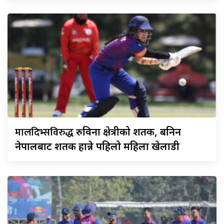
मालदिभ्सविरुद्ध
रुविना क्षेत्रीको शतक, बनिन
नेपालबाट शतक हान्ने पहिलो महिला खेलाडी