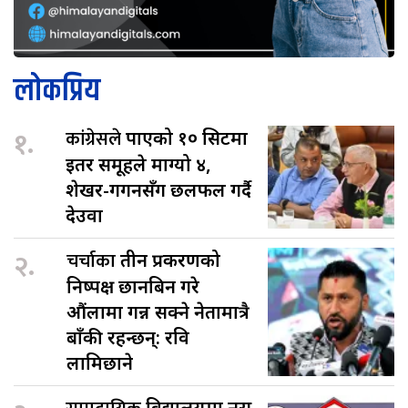
लोकप्रिय
१.
कांग्रेसले
पाएको १० सिटमा
इतर समूहले माग्यो ४,
शेखर-गगनसँग छलफल गर्दै
देउवा
२.
चर्चाका
तीन प्रकरणको
निष्पक्ष छानबिन गरे
औंलामा गन्न सक्ने नेतामात्रै
बाँकी रहन्छन्: रवि
लामिछाने
विद्यालयमा नर्स