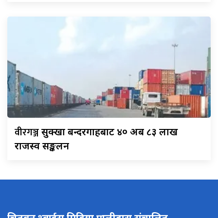
वीरगञ्ज
सुक्खा बन्दरगाहबाट ४० अर्ब ८३ लाख
राजस्व सङ्कलन