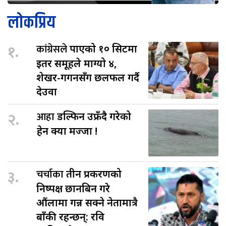
लोकप्रिय
१.
कांग्रेसले
पाएको १० सिटमा
इतर समूहले माग्यो ४,
शेखर-गगनसँग छलफल गर्दै
देउवा
२.
आहा
डल्फिन उफ्रँदै गरेको
हेर्न क्या मज्जा !
३.
चर्चाका
तीन प्रकरणको
निष्पक्ष छानबिन गरे
औंलामा गन्न सक्ने नेतामात्रै
बाँकी रहन्छन्: रवि