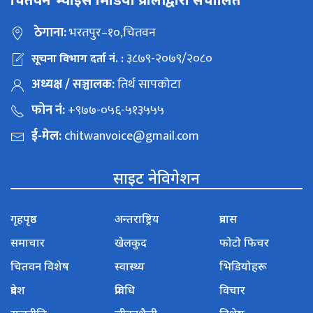
चितवन भ्वाईस मिडिया प्रालीद्वारा संचालित
ठेगाना:
भरतपुर–१०,चितवन
३८७९-२०७९/२०८०
सूचना विभाग दर्ता नं. :
अध्यक्ष / सञ्चालक:
तिर्थ सापकोटा
फोन नं:
+९७७-०५६-५१३५५५
ई-मेल:
chitwanvoice@gmail.com
साइट नेविगेशन
गृहपृष्ठ
अन्तराष्ट्रिय
प्रवास
समाचार
खेलकुद
फोटो फिचर
चितवन विशेष
स्वास्थ्य
भिडियोहरू
प्रदेश
प्रविधि
विचार