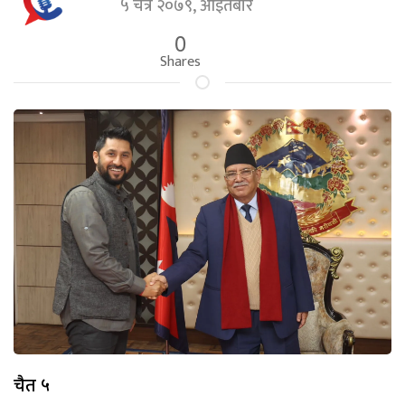
५ चैत्र २०७९, आइतबार
0
Shares
चैत ५