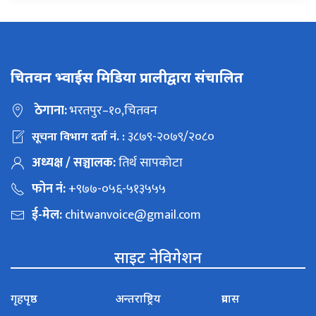
चितवन भ्वाईस मिडिया प्रालीद्वारा संचालित
ठेगाना:
भरतपुर–१०,चितवन
३८७९-२०७९/२०८०
सूचना विभाग दर्ता नं. :
अध्यक्ष / सञ्चालक:
तिर्थ सापकोटा
फोन नं:
+९७७-०५६-५१३५५५
ई-मेल:
chitwanvoice@gmail.com
साइट नेविगेशन
गृहपृष्ठ
अन्तराष्ट्रिय
प्रवास