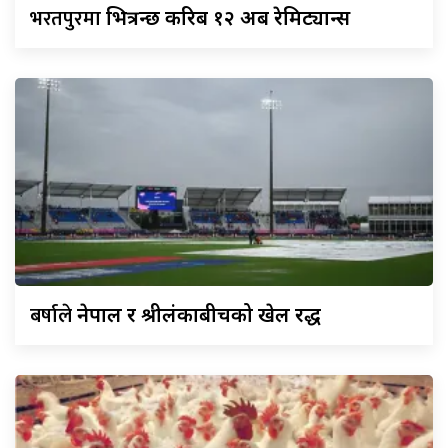
भरतपुरमा
भित्रन्छ करिब १२ अर्ब रेमिट्यान्स
बर्षाले
नेपाल र श्रीलंकाबीचको खेल रद्ध