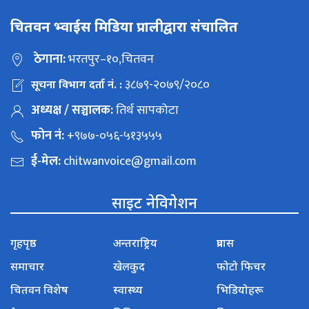
चितवन भ्वाईस मिडिया प्रालीद्वारा संचालित
ठेगाना:
भरतपुर–१०,चितवन
३८७९-२०७९/२०८०
सूचना विभाग दर्ता नं. :
अध्यक्ष / सञ्चालक:
तिर्थ सापकोटा
फोन नं:
+९७७-०५६-५१३५५५
ई-मेल:
chitwanvoice@gmail.com
साइट नेविगेशन
गृहपृष्ठ
अन्तराष्ट्रिय
प्रवास
समाचार
खेलकुद
फोटो फिचर
चितवन विशेष
स्वास्थ्य
भिडियोहरू