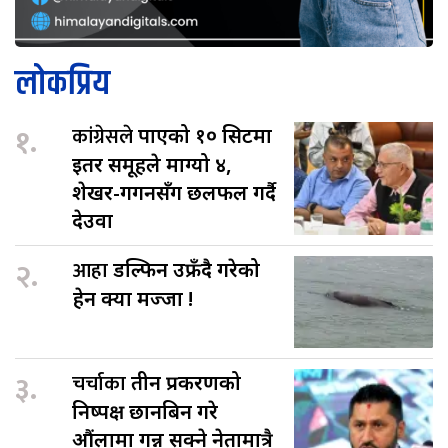
लोकप्रिय
१.
कांग्रेसले
पाएको १० सिटमा
इतर समूहले माग्यो ४,
शेखर-गगनसँग छलफल गर्दै
देउवा
२.
आहा
डल्फिन उफ्रँदै गरेको
हेर्न क्या मज्जा !
३.
चर्चाका
तीन प्रकरणको
निष्पक्ष छानबिन गरे
औंलामा गन्न सक्ने नेतामात्रै