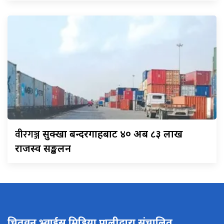
वीरगञ्ज
सुक्खा बन्दरगाहबाट ४० अर्ब ८३ लाख
राजस्व सङ्कलन
चितवन भ्वाईस मिडिया प्रालीद्वारा संचालित