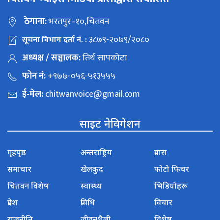
ठेगाना:
भरतपुर–१०,चितवन
३८७९-२०७९/२०८०
सूचना विभाग दर्ता नं. :
अध्यक्ष / सञ्चालक:
तिर्थ सापकोटा
फोन नं:
+९७७-०५६-५१३५५५
ई-मेल:
chitwanvoice@gmail.com
साइट नेविगेशन
गृहपृष्ठ
अन्तराष्ट्रिय
प्रवास
समाचार
खेलकुद
फोटो फिचर
चितवन विशेष
स्वास्थ्य
भिडियोहरू
प्रदेश
प्रविधि
विचार
राजनीति
जीवनशैली
विशेष