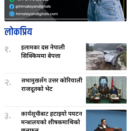
लोकप्रिय
१.
इलामका
दस नेपाली
सिक्किममा बेपत्ता
२.
सभामुखसँग
उत्तर कोरियाली
राजदूतको भेट
३.
कार्यसूचीबाट
हटाइयो पर्यटन
मन्त्रालयको शीर्षकमाथिको
छलफल